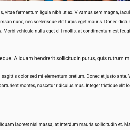
is, vitae fermentum ligula nibh ut ex. Vivamus sem magna, iaculi
n nunc, nec scelerisque elit turpis eget mauris. Donec dictum el
es. Morbi vehicula nulla eget elit mollis, at condimentum est feugi
neque. Aliquam hendrerit sollicitudin purus, quis rutrum
oin sagittis dolor sed mi elementum pretium. Donec et justo ante
turient montes, nascetur ridiculus mus. Integer tristique elit 
quam laoreet nisl massa, at interdum mauris sollicitudin et. Mauri